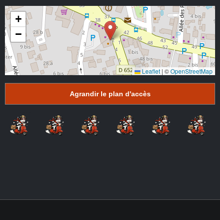
+
−
Leaflet
|
©
OpenStreetMap
Agrandir le plan d'accès